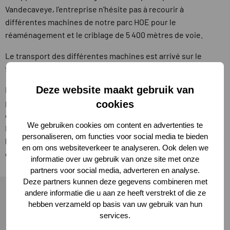
Vandecaveye, l’entreprise n’hésite pas à recourir à
différentes machines de notre parc HOE pour le
réaménagement et le criblage de 5 400 mètres de voie.
Le transport des différentes machines est arrivé sur le
faisceau d’Anvers Schijnpoort le mercredi 16 mars.
Deze website maakt gebruik van
Le renouvellement proprement dit des travées sera assuré
par le train de rénovation de Strabag. Le criblage du ballast
cookies
et le suivi incombent quant à eux intégralement à Strukton
We gebruiken cookies om content en advertenties te
Rail qui, pour l’occasion, fait venir la dégarnisseuse de
personaliseren, om functies voor social media te bieden
ballast, 6 wagons MFS et ULS, le CSM5 et le STAB11 de ce côté
en om ons websiteverkeer te analyseren. Ook delen we
de la frontière.
informatie over uw gebruik van onze site met onze
partners voor social media, adverteren en analyse.
Deze partners kunnen deze gegevens combineren met
andere informatie die u aan ze heeft verstrekt of die ze
hebben verzameld op basis van uw gebruik van hun
services.