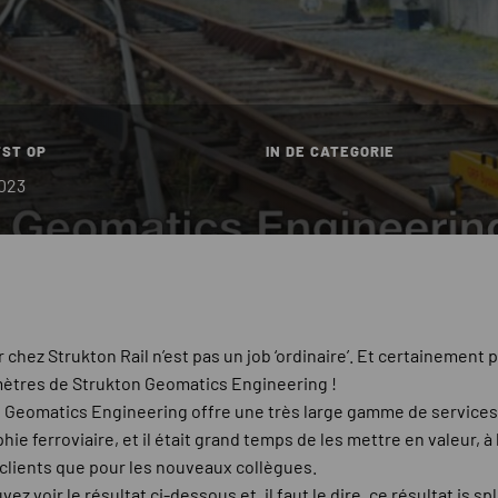
ST OP
IN DE CATEGORIE
2023
r chez Strukton Rail n’est pas un job ‘ordinaire’. Et certainement 
ètres de Strukton Geomatics Engineering !
 Geomatics Engineering offre une très large gamme de services
ie ferroviaire, et il était grand temps de les mettre en valeur, à l
 clients que pour les nouveaux collègues.
ez voir le résultat ci-dessous et, il faut le dire, ce résultat is sp