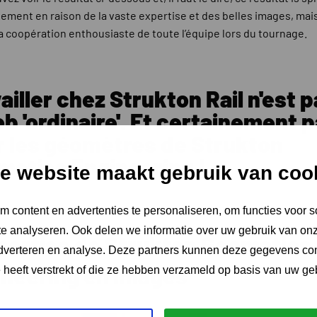
ement en raison de la vaste expertise et des belles images, mai
la coopération enthousiaste de toute l’équipe lors du tournage.
ailler chez Strukton Rail n'est 
ob 'ordinaire'. Et certainement 
r les géomètres de Strukton
matics Engineering !
e website maakt gebruik van coo
 content en advertenties te personaliseren, om functies voor s
e analyseren. Ook delen we informatie over uw gebruik van onz
pertise de Strukton Geomatics
adverteren en analyse. Deze partners kunnen deze gegevens c
ineering en images
e heeft verstrekt of die ze hebben verzameld op basis van uw ge