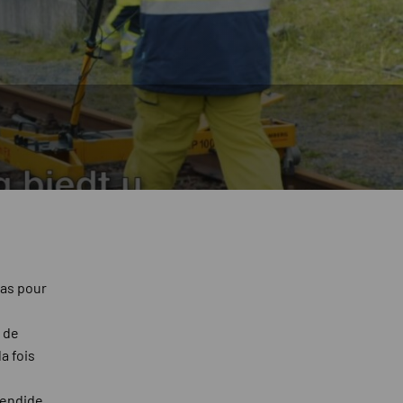
pas pour
 de
a fois
lendide.