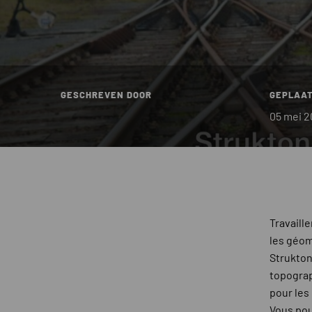
GESCHREVEN DOOR
GEPLAAT
05 mei 
Travaille
les géom
Strukton
topograph
pour les
Vous pouv