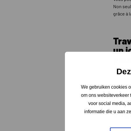
Non seul
grâce à 
Trav
un j
pou
Geo
Dez
We gebruiken cookies om
om ons websiteverkeer t
L'ex
voor social media, 
Eng
informatie die u aan z