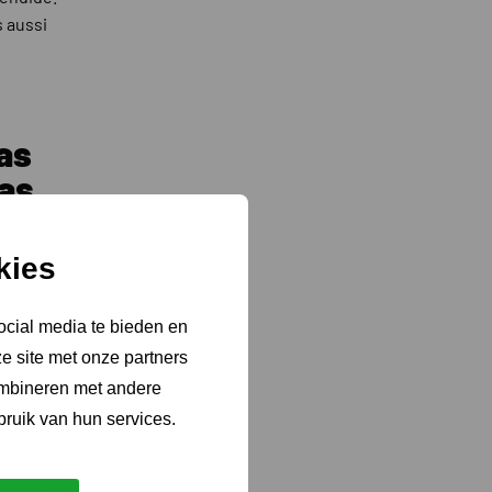
s aussi
pas
pas
kies
ocial media te bieden en
e site met onze partners
ombineren met andere
bruik van hun services.