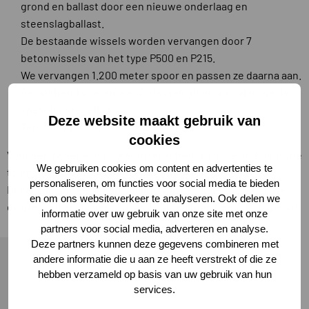
grond en ballast door een nieuwe onderlaag en
steenslagballast.
De bestaande wissels worden vervangen door 7
betonwissels van het type P500 en P215.
We vervangen 1.200 meter spoor en passen ze daarna aan.
Aansluitend voeren we 120 lassen uit en voorzien we de
spanningsregeling.
Deze website maakt gebruik van
Tenslotte passen we ook 200 m perron aan.
cookies
Voor een tweede maal weten onze Nederlandse en Belgische
We gebruiken cookies om content en advertenties te
teams zich te onderscheiden op dit mooie project.
personaliseren, om functies voor social media te bieden
Het is dan ook een knap staaltje van de samenwerking over
en om ons websiteverkeer te analyseren. Ook delen we
de grenzen en de verschillende afdelingen heen. #Chapeau!
informatie over uw gebruik van onze site met onze
partners voor social media, adverteren en analyse.
Deze partners kunnen deze gegevens combineren met
andere informatie die u aan ze heeft verstrekt of die ze
hebben verzameld op basis van uw gebruik van hun
services.