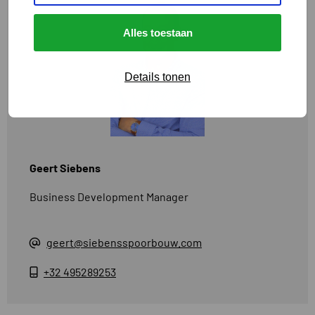
Alles toestaan
Details tonen
Geert Siebens
Business Development Manager
geert@siebensspoorbouw.com
+32 495289253