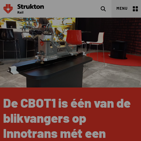
Search
MENU
De CBOT1 is één van de
blikvangers op
Innotrans mét een