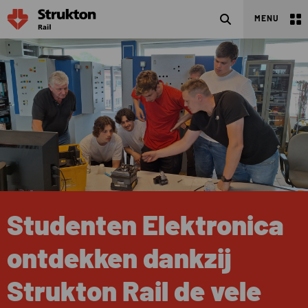
Search
MENU
Studenten Elektronica
ontdekken dankzij
Strukton Rail de vele