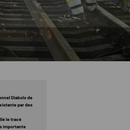
unnel Diabolo de
xistante par des
lé le tracé
us importante