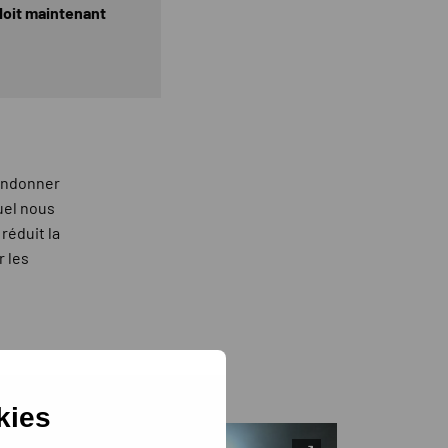
 doit maintenant
bandonner
uel nous
réduit la
r les
kies