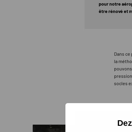
pour notre aérop
être rénové et m
Dans ce 
la métho
pouvons 
pression
socles e
Dez