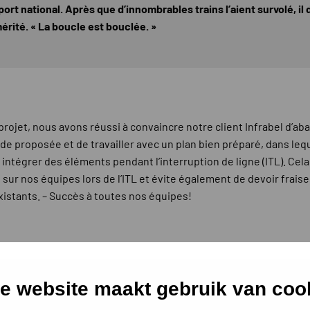
ort national. Après que d’innombrables trains l’aient survolé, il
érité. « La boucle est bouclée. »
projet, nous avons réussi à convaincre notre client Infrabel d’a
de proposée et de travailler avec un plan bien préparé, dans leq
intégrer des éléments pendant l’interruption de ligne (ITL). Cela 
 sur nos équipes lors de l’ITL et évite également de devoir fraise
xistants. – Succès à toutes nos équipes!
e website maakt gebruik van coo